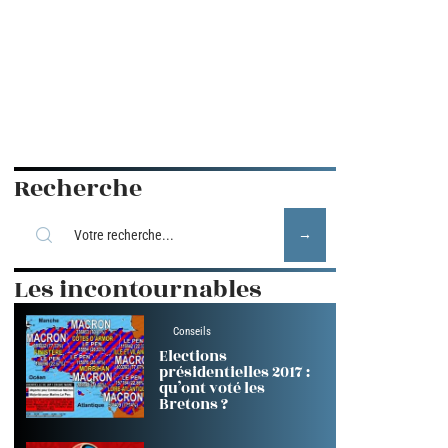
Recherche
Les incontournables
Conseils
Elections
présidentielles 2017 :
qu’ont voté les
Bretons ?