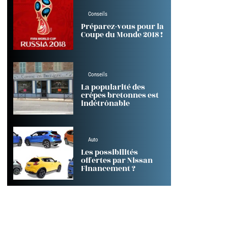
Conseils
Préparez-vous pour la
Coupe du Monde 2018 !
Conseils
La popularité des
crêpes bretonnes est
indétrônable
Auto
Les possibilités
offertes par Nissan
Financement ?