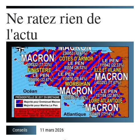
baskets polyvalentes. Le parent cherche avant tout la
fonctionnalité : des vêtements robustes, adaptables,
faciles à entretenir. Le
minimalisme
trouve sa place
dans tous les modes de vie, sans imposer de moule,
mais en valorisant la cohérence et la durabilité des
choix. On ne fait pas l’inventaire pour se restreindre,
mais pour faire de la place à ce qui compte vraiment.
Ne ratez rien de
l'actu