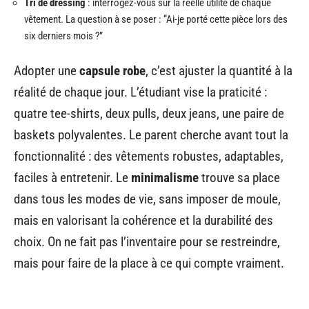
modulables, un manteau adapté aux températures.
Pour adapter concrètement votre vestiaire, voici
quelques pistes efficaces :
Dressing saisonnier
: alternez les vêtements stockés hors saison
pour alléger l’armoire et retrouver de la clarté.
Tenues pour occasions
: limitez les pièces réservées à l’exception.
Une veste élégante et une paire de chaussures de cérémonie
suffisent dans la majorité des cas.
Tri de dressing
: interrogez-vous sur la réelle utilité de chaque
vêtement. La question à se poser : “Ai-je porté cette pièce lors des
six derniers mois ?”
Adopter une
capsule robe
, c’est ajuster la quantité à la
réalité de chaque jour. L’étudiant vise la praticité :
quatre tee-shirts, deux pulls, deux jeans, une paire de