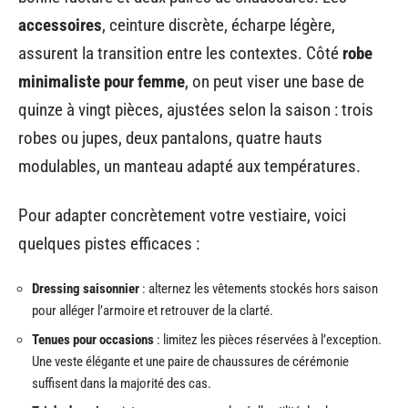
Exemples concrets pour adapter
le minimalisme à votre style de
vie
Composer un
capsule wardrobe
ne suit aucune
formule rigide. Prenons l’exemple d’un salarié citadin :
il jongle avec les codes du
formalisme
en optant pour
trois pantalons, deux vestes, cinq chemises, un pull de
bonne facture et deux paires de chaussures. Les
accessoires
, ceinture discrète, écharpe légère,
assurent la transition entre les contextes. Côté
robe
minimaliste pour femme
, on peut viser une base de
quinze à vingt pièces, ajustées selon la saison : trois
robes ou jupes, deux pantalons, quatre hauts