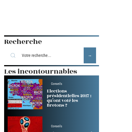
Recherche
Les incontournables
Conseils
Elections
présidentielles 2017 :
qu’ont voté les
Bretons ?
Conseils