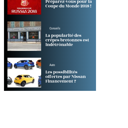
Préparez-vous pour la
Coupe du Monde 2018 !
Conseils
La popularité des
crêpes bretonnes est
indétrônable
Auto
Les possibilités
offertes par Nissan
Financement ?