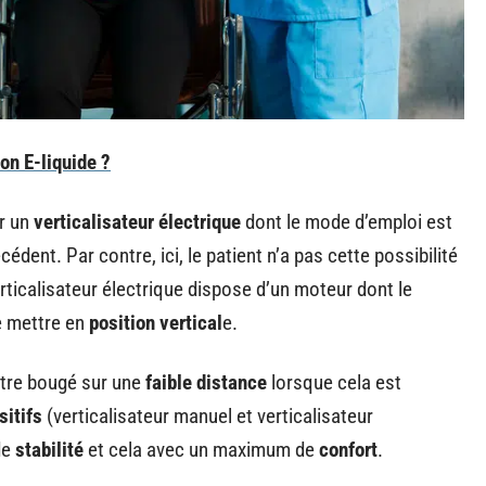
on E-liquide ?
er un
verticalisateur électrique
dont le mode d’emploi est
édent. Par contre, ici, le patient n’a pas cette possibilité
rticalisateur électrique dispose d’un moteur dont le
e mettre en
position vertical
e.
être bougé sur une
faible distance
lorsque cela est
sitifs
(verticalisateur manuel et verticalisateur
de
stabilité
et cela avec un maximum de
confort
.