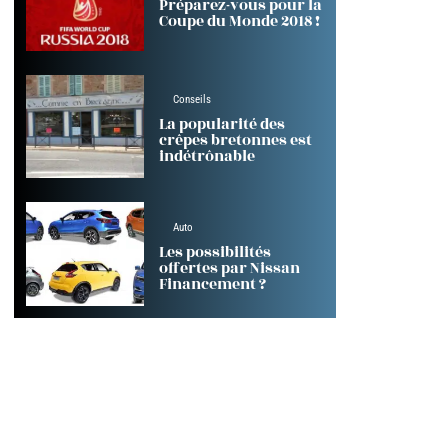
Préparez-vous pour la
Coupe du Monde 2018 !
Conseils
La popularité des
crêpes bretonnes est
indétrônable
Auto
Les possibilités
offertes par Nissan
Financement ?