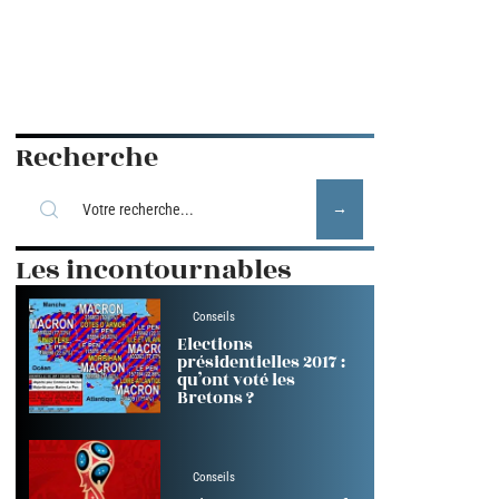
Recherche
Les incontournables
Conseils
Elections
présidentielles 2017 :
qu’ont voté les
Bretons ?
Conseils