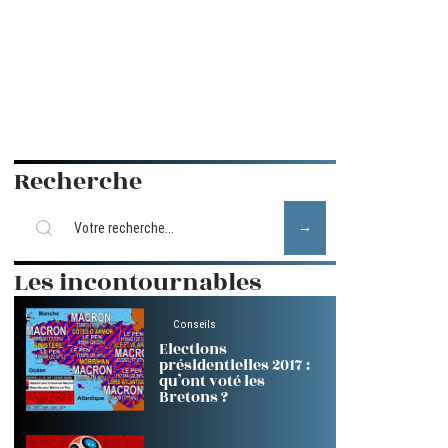
Recherche
Les incontournables
Conseils
Elections
présidentielles 2017 :
qu’ont voté les
Bretons ?