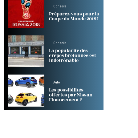
Conseils
Préparez-vous pour la
Coupe du Monde 2018 !
Conseils
La popularité des
crêpes bretonnes est
indétrônable
Auto
Les possibilités
offertes par Nissan
Financement ?