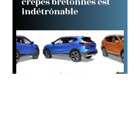
crêpes bretonnes est
indétrônable
Auto
Les possibilités offertes
par Nissan