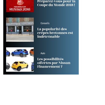
Préparez-vous pour la
Coupe du Monde 2018 !
Conseils
La popularité des
crêpes bretonnes est
indétrônable
Auto
Les possibilités
offertes par Nissan
Financement ?