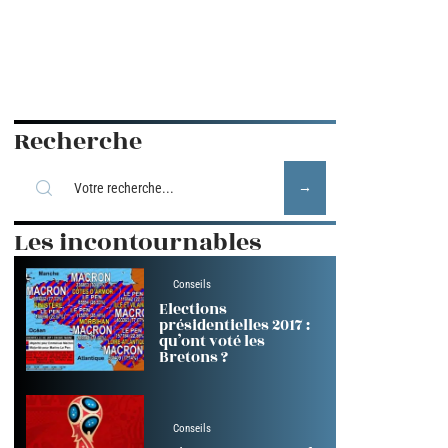
Recherche
Les incontournables
Conseils
Elections
présidentielles 2017 :
qu’ont voté les
Bretons ?
Conseils