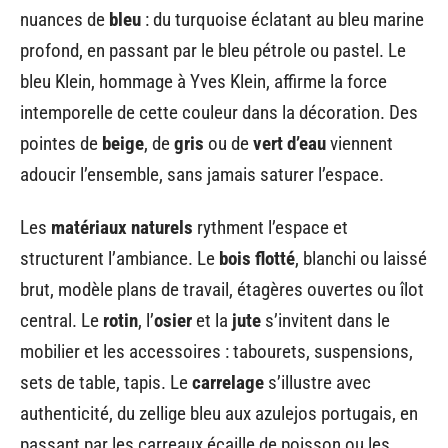
nuances de
bleu
: du turquoise éclatant au bleu marine
profond, en passant par le bleu pétrole ou pastel. Le
bleu Klein, hommage à Yves Klein, affirme la force
intemporelle de cette couleur dans la décoration. Des
pointes de
beige
, de
gris
ou de
vert d’eau
viennent
adoucir l’ensemble, sans jamais saturer l’espace.
Les
matériaux naturels
rythment l’espace et
structurent l’ambiance. Le
bois flotté
, blanchi ou laissé
brut, modèle plans de travail, étagères ouvertes ou îlot
central. Le
rotin
, l’
osier
et la
jute
s’invitent dans le
mobilier et les accessoires : tabourets, suspensions,
sets de table, tapis. Le
carrelage
s’illustre avec
authenticité, du zellige bleu aux azulejos portugais, en
passant par les carreaux écaille de poisson ou les