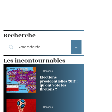
Recherche
Les incontournables
Conseils
Elections
présidentielles 2017 :
qu’ont voté les
Bretons ?
Conseils