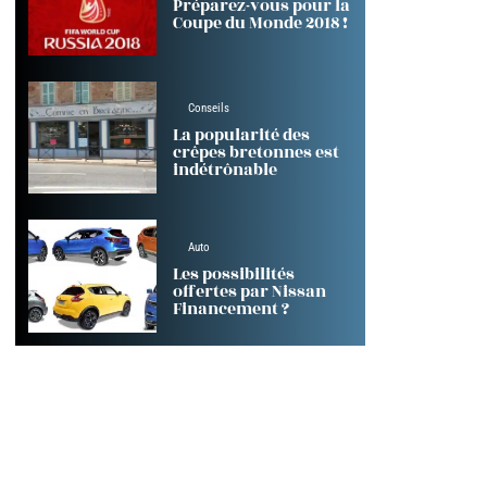
Préparez-vous pour la
Coupe du Monde 2018 !
Conseils
La popularité des
crêpes bretonnes est
indétrônable
Auto
Les possibilités
offertes par Nissan
Financement ?