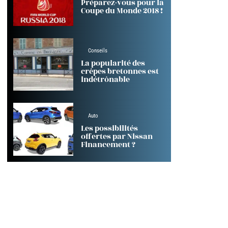
Préparez-vous pour la
Coupe du Monde 2018 !
Conseils
La popularité des
crêpes bretonnes est
indétrônable
Auto
Les possibilités
offertes par Nissan
Financement ?