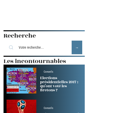
Recherche
Les incontournables
Conseils
Elections
présidentielles 2017 :
qu’ont voté les
Bretons ?
Conseils