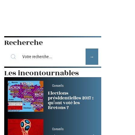
Recherche
Les incontournables
Conseils
Elections
présidentielles 2017 :
qu’ont voté les
Bretons ?
Conseils