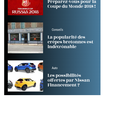
Préparez-vous pour la
Coupe du Monde 2018 !
Conseils
La popularité des
crêpes bretonnes est
indétrônable
Auto
Les possibilités
offertes par Nissan
Financement ?